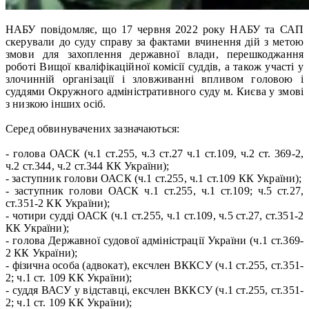
НАБУ повідомляє, що 17 червня 2022 року НАБУ та САП
скерували до суду справу за фактами вчинення дій з метою
змови для захоплення державної влади, перешкоджання
роботі Вищої кваліфікаційної комісії суддів, а також участі у
злочинній організації і зловживанні впливом головою і
суддями Окружного адміністративного суду м. Києва у змові
з низкою інших осіб.
Серед обвинувачених зазначаються:
- голова ОАСК (ч.1 ст.255, ч.3 ст.27 ч.1 ст.109, ч.2 ст. 369-2,
ч.2 ст.344, ч.2 ст.344 КК України);
- заступник голови ОАСК (ч.1 ст.255, ч.1 ст.109 КК України);
- заступник голови ОАСК ч.1 ст.255, ч.1 ст.109; ч.5 ст.27,
ст.351-2 КК України);
- чотири судді ОАСК (ч.1 ст.255, ч.1 ст.109, ч.5 ст.27, ст.351-2
КК України);
- голова Державної судової адміністрації України (ч.1 ст.369-
2 КК України);
- фізична особа (адвокат), ексчлен ВККСУ (ч.1 ст.255, ст.351-
2; ч.1 ст. 109 КК України);
- суддя ВАСУ у відставці, ексчлен ВККСУ (ч.1 ст.255, ст.351-
2; ч.1 ст. 109 КК України);