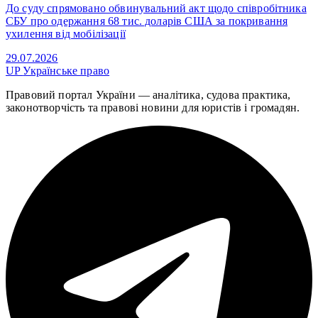
До суду спрямовано обвинувальний акт щодо співробітника
СБУ про одержання 68 тис. доларів США за покривання
ухилення від мобілізації
29.07.2026
UP
Українське право
Правовий портал України — аналітика, судова практика,
законотворчість та правові новини для юристів і громадян.