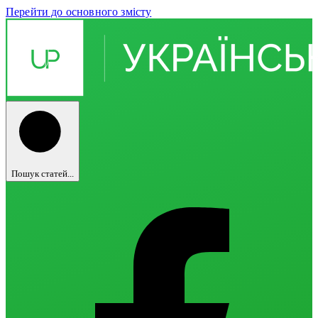
Перейти до основного змісту
Пошук статей...