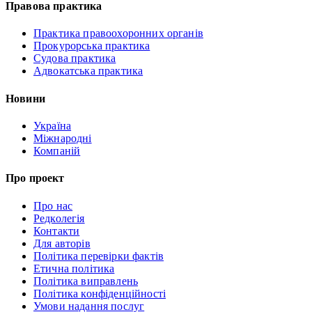
Правова практика
Практика правоохоронних органів
Прокурорська практика
Судова практика
Адвокатська практика
Новини
Україна
Міжнародні
Компаній
Про проект
Про нас
Редколегія
Контакти
Для авторів
Політика перевірки фактів
Етична політика
Політика виправлень
Політика конфіденційності
Умови надання послуг