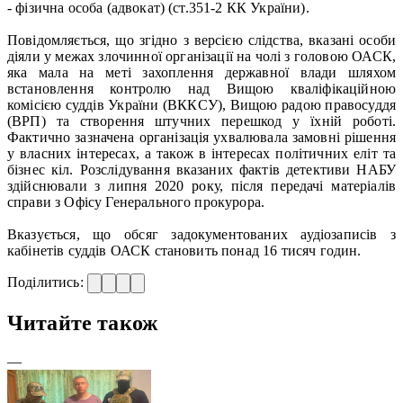
- фізична особа (адвокат) (ст.351-2 КК України).
Повідомляється, що згідно з версією слідства, вказані особи
діяли у межах злочинної організації на чолі з головою ОАСК,
яка мала на меті захоплення державної влади шляхом
встановлення контролю над Вищою кваліфікаційною
комісією суддів України (ВККСУ), Вищою радою правосуддя
(ВРП) та створення штучних перешкод у їхній роботі.
Фактично зазначена організація ухвалювала замовні рішення
у власних інтересах, а також в інтересах політичних еліт та
бізнес кіл. Розслідування вказаних фактів детективи НАБУ
здійснювали з липня 2020 року, після передачі матеріалів
справи з Офісу Генерального прокурора.
Вказується, що обсяг задокументованих аудіозаписів з
кабінетів суддів ОАСК становить понад 16 тисяч годин.
Поділитись:
Читайте також
—