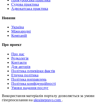
Прокурорська практика
Судова практика
Адвокатська практика
Новини
Україна
Міжнародні
Компаній
Про проект
Про нас
Редколегія
Контакти
Для авторів
Політика перевірки фактів
Етична політика
Політика виправлень
Політика конфіденційності
Умови надання послуг
Використання матеріалів порталу дозволяється за умови
гіперпосилання на
ukrainepravo.com
.