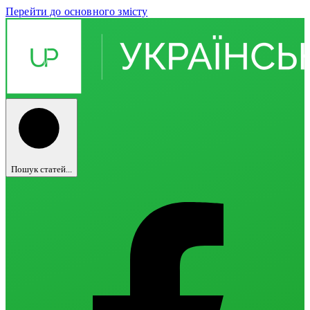
Перейти до основного змісту
Пошук статей...