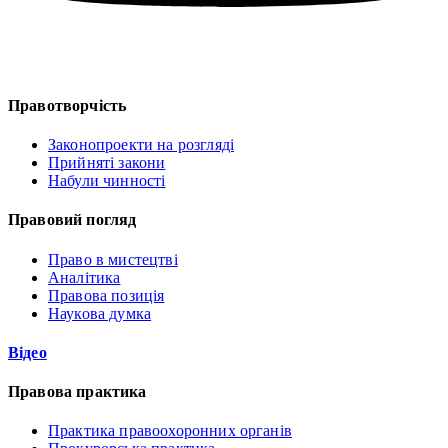
Правотворчість
Законопроекти на розгляді
Прийняті закони
Набули чинності
Правовий погляд
Право в мистецтві
Аналітика
Правова позиція
Наукова думка
Відео
Правова практика
Практика правоохоронних органів