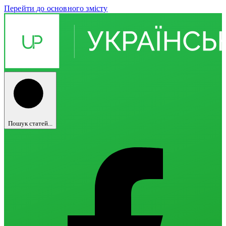
Перейти до основного змісту
Пошук статей...