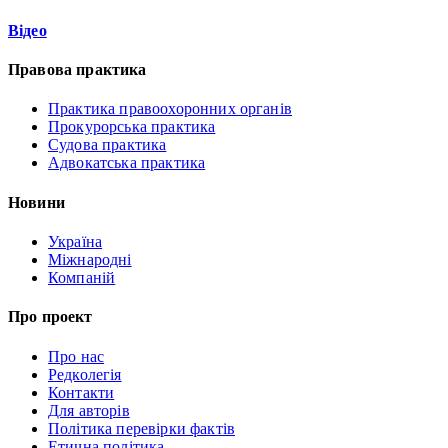
Відео
Правова практика
Практика правоохоронних органів
Прокурорська практика
Судова практика
Адвокатська практика
Новини
Україна
Міжнародні
Компаній
Про проект
Про нас
Редколегія
Контакти
Для авторів
Політика перевірки фактів
Етична політика