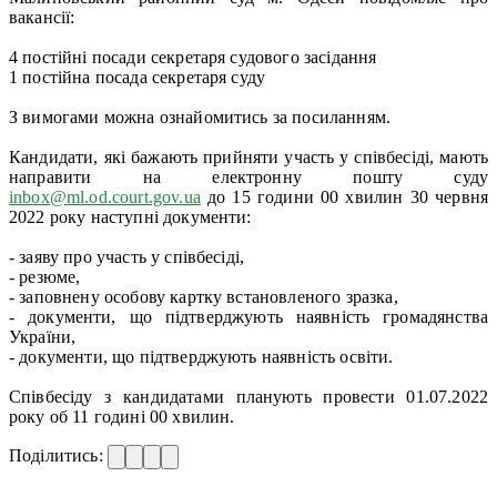
вакансії:
4 постійні посади секретаря судового засідання
1 постійна посада секретаря суду
З вимогами можна ознайомитись за посиланням.
Кандидати, які бажають прийняти участь у співбесіді, мають
направити на електронну пошту суду
inbox@ml.od.court.gov.ua
до 15 години 00 хвилин 30 червня
2022 року наступні документи:
- заяву про участь у співбесіді,
- резюме,
- заповнену особову картку встановленого зразка,
- документи, що підтверджують наявність громадянства
України,
- документи, що підтверджують наявність освіти.
Співбесіду з кандидатами планують провести 01.07.2022
року об 11 годині 00 хвилин.
Поділитись: