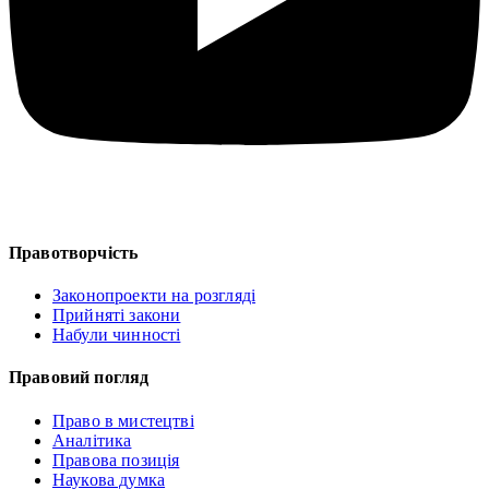
Правотворчість
Законопроекти на розгляді
Прийняті закони
Набули чинності
Правовий погляд
Право в мистецтві
Аналітика
Правова позиція
Наукова думка