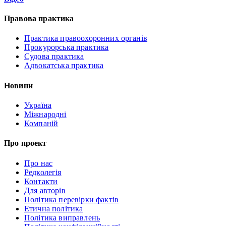
Правова практика
Практика правоохоронних органів
Прокурорська практика
Судова практика
Адвокатська практика
Новини
Україна
Міжнародні
Компаній
Про проект
Про нас
Редколегія
Контакти
Для авторів
Політика перевірки фактів
Етична політика
Політика виправлень