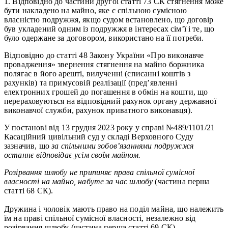
1. Відповідно до частини другої статті 73 СК стягнення може
бути накладено на майно, яке є спільною сумісною
власністю подружжя, якщо судом встановлено, що договір
був укладений одним із подружжя в інтересах сім’ї і те, що
було одержане за договором, використано на її потреби.
Відповідно до статті 48 Закону України «Про виконавче
провадження» звернення стягнення на майно боржника
полягає в його арешті, вилученні (списанні коштів з
рахунків) та примусовій реалізації (пред’явленні
електронних грошей до погашення в обмін на кошти, що
перераховуються на відповідний рахунок органу державної
виконавчої служби, рахунок приватного виконавця).
У постанові від 13 грудня 2023 року у справі №489/1101/21
Касаційний цивільний суд у складі Верховного Суду
зазначив, що
за спільними зобов’язаннями подружжя
останнє відповідає усім своїм майном.
Розірвання шлюбу не припиняє права спільної сумісної
власності на майно, набуте за час шлюбу
(частина перша
статті 68 СК).
Дружина і чоловік мають право на поділ майна, що належить
їм на праві спільної сумісної власності, незалежно від
розірвання шлюбу (частина перша статті 69 СК).