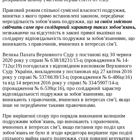
Правовий режим спільної сумісної власності подружжя,
винятки з якого прямо встановлені законом, передбачає
нероздільність зобов’язань подружжя, що
за своїм змістом
свідчить саме про солідарний характер таких зобов’язань,
незважаючи на відсутність в законі прямої вказівки на
солідарну відповідальність подружжя за зобов’язаннями, що
виникають з правочинів, вчинених в інтересах сім’ї.
Велика Палата Верховного Суду у постанові від 30 червня
2020 року у справі № 638/18231/15-ц (провадження № 14-
712цс19) погодилася з відповідним висновком Верховного
Суду України, викладеним у постановах від 27 квітня 2016
року у справі № 537/6639/13-ц (провадження № 6-486цс16)
та від 14 вересня 2016 року у справі № 334/5907/14-ц
(провадження № 6-539цс16), про солідарний характер
відповідальності подружжя за зобов’язаннями, що
виникають з правочинів, вчинених в інтересах сім’ї, якщо
інше не передбачене такими правочинами.
При вирішенні спору про порядок виконання колишнім
подружжям зобов’язань, що виникають з правочинів,
вчинених в інтересах сім’ї, якщо питання про поділ цих
зобов’язань не було зі згоди кредитора вирішене при поділі
спільного майна цього подружжя, суди повинні керуватися