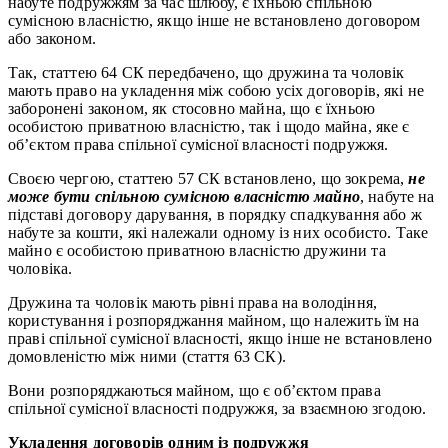
набуте подружжям за час шлюбу, є їхньою спільною
сумісною власністю, якщо інше не встановлено договором
або законом.
Так, статтею 64 СК передбачено, що дружина та чоловік
мають право на укладення між собою усіх договорів, які не
заборонені законом, як стосовно майна, що є їхньою
особистою приватною власністю, так і щодо майна, яке є
об’єктом права спільної сумісної власності подружжя.
Своєю чергою, статтею 57 СК встановлено, що зокрема,
не
може бути спільною сумісною власністю майно
, набуте на
підставі договору дарування, в порядку спадкування або ж
набуте за кошти, які належали одному із них особисто. Таке
майно є особистою приватною власністю дружини та
чоловіка.
Дружина та чоловік мають рівні права на володіння,
користування і розпоряджання майном, що належить їм на
праві спільної сумісної власності, якщо інше не встановлено
домовленістю між ними (стаття 63 СК).
Вони розпоряджаються майном, що є об’єктом права
спільної сумісної власності подружжя, за взаємною згодою.
Укладення договорів одним із подружжя