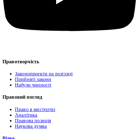
Правотворчість
Законопроекти на розгляді
Прийняті закони
Набули чинності
Правовий погляд
Право в мистецтві
Аналітика
Правова позиція
Наукова думка
Відео