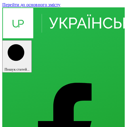
Перейти до основного змісту
Пошук статей...