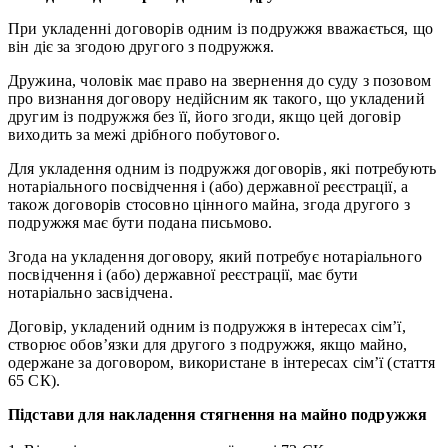
При укладенні договорів одним із подружжя вважається, що
він діє за згодою другого з подружжя.
Дружина, чоловік має право на звернення до суду з позовом
про визнання договору недійсним як такого, що укладений
другим із подружжя без її, його згоди, якщо цей договір
виходить за межі дрібного побутового.
Для укладення одним із подружжя договорів, які потребують
нотаріального посвідчення і (або) державної реєстрації, а
також договорів стосовно цінного майна, згода другого з
подружжя має бути подана письмово.
Згода на укладення договору, який потребує нотаріального
посвідчення і (або) державної реєстрації, має бути
нотаріально засвідчена.
Договір, укладений одним із подружжя в інтересах сім’ї,
створює обов’язки для другого з подружжя, якщо майно,
одержане за договором, використане в інтересах сім’ї (стаття
65 СК).
Підстави для накладення стягнення на майно подружжя