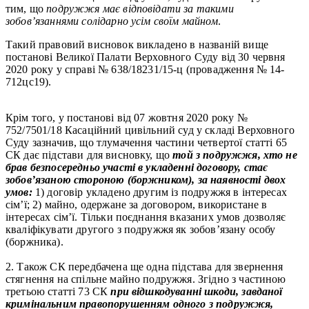
тим, що
подружжя має відповідати за такими
зобов’язаннями солідарно усім своїм майном
.
Такий правовий висновок викладено в названій вище
постанові Великої Палати Верховного Суду від 30 червня
2020 року у справі № 638/18231/15-ц (провадження № 14-
712цс19).
Крім того, у постанові від 07 жовтня 2020 року №
752/7501/18 Касаційний цивільний суд у складі Верховного
Суду зазначив, що тлумачення частини четвертої статті 65
СК дає підстави для висновку, що
той з подружжя, хто не
брав безпосередньо участі в укладенні договору, стає
зобов’язаною стороною (боржником), за наявності двох
умов:
1) договір укладено другим із подружжя в інтересах
сім’ї; 2) майно, одержане за договором, використане в
інтересах сім’ї. Тільки поєднання вказаних умов дозволяє
кваліфікувати другого з подружжя як зобов’язану особу
(боржника).
2. Також СК передбачена ще одна підстава для звернення
стягнення на спільне майно подружжя. Згідно з частиною
третьою статті 73 СК
при відшкодуванні шкоди, завданої
кримінальним правопорушенням одного з подружжя,