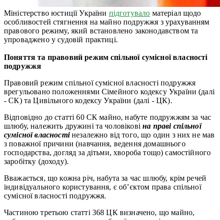
Міністерство юстиції України
підготувало
матеріал щодо
особливостей стягнення на майно подружжя з урахуванням
правового режиму, який встановлено законодавством та
упроваджено у судовій практиці.
Поняття та правовий режим спільної сумісної власності
подружжя
Правовий режим спільної сумісної власності подружжя
врегульовано положеннями Сімейного кодексу України (далі
- СК) та Цивільного кодексу України (далі - ЦК).
Відповідно до статті 60 СК майно, набуте подружжям за час
шлюбу, належить дружині та чоловікові
на праві спільної
сумісної власності
незалежно від того, що один з них не мав
з поважної причини (навчання, ведення домашнього
господарства, догляд за дітьми, хвороба тощо) самостійного
заробітку (доходу).
Вважається, що кожна річ, набута за час шлюбу, крім речей
індивідуального користування, є об’єктом права спільної
сумісної власності подружжя.
Частиною третьою статті 368 ЦК визначено, що майно,