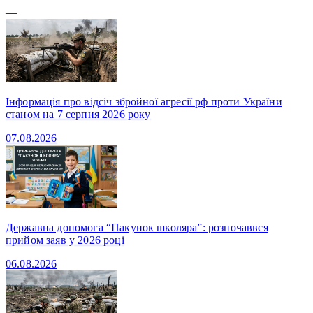
—
Інформація про відсіч збройної агресії рф проти України
станом на 7 серпня 2026 року
07.08.2026
Державна допомога “Пакунок школяра”: розпочаввся
прийом заяв у 2026 році
06.08.2026