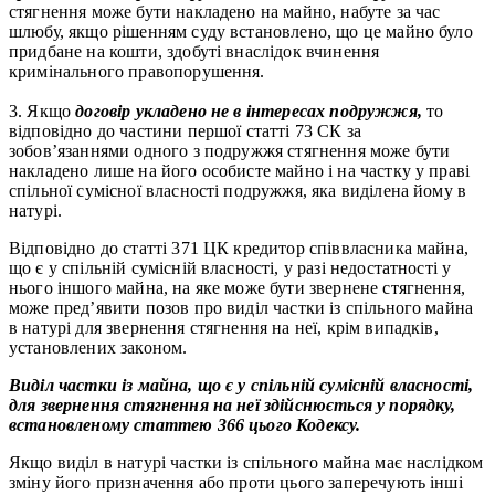
стягнення може бути накладено на майно, набуте за час
шлюбу, якщо рішенням суду встановлено, що це майно було
придбане на кошти, здобуті внаслідок вчинення
кримінального правопорушення.
3. Якщо
договір укладено не в інтересах подружжя,
то
відповідно до частини першої статті 73 СК за
зобов’язаннями одного з подружжя стягнення може бути
накладено лише на його особисте майно і на частку у праві
спільної сумісної власності подружжя, яка виділена йому в
натурі.
Відповідно до статті 371 ЦК кредитор співвласника майна,
що є у спільній сумісній власності, у разі недостатності у
нього іншого майна, на яке може бути звернене стягнення,
може пред’явити позов про виділ частки із спільного майна
в натурі для звернення стягнення на неї, крім випадків,
установлених законом.
Виділ частки із майна, що є у спільній сумісній власності,
для звернення стягнення на неї здійснюється у порядку,
встановленому статтею 366 цього Кодексу.
Якщо виділ в натурі частки із спільного майна має наслідком
зміну його призначення або проти цього заперечують інші