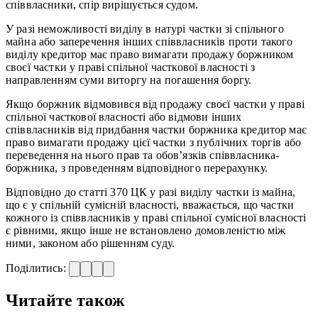
співвласники, спір вирішується судом.
У разі неможливості виділу в натурі частки зі спільного
майна або заперечення інших співвласників проти такого
виділу кредитор має право вимагати продажу боржником
своєї частки у праві спільної часткової власності з
направленням суми виторгу на погашення боргу.
Якщо боржник відмовився від продажу своєї частки у праві
спільної часткової власності або відмови інших
співвласників від придбання частки боржника кредитор має
право вимагати продажу цієї частки з публічних торгів або
переведення на нього прав та обов’язків співвласника-
боржника, з проведенням відповідного перерахунку.
Відповідно до статті 370 ЦК у разі виділу частки із майна,
що є у спільній сумісній власності, вважається, що частки
кожного із співвласників у праві спільної сумісної власності
є рівними, якщо інше не встановлено домовленістю між
ними, законом або рішенням суду.
Поділитись:
Читайте також