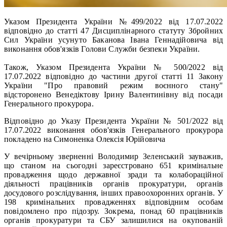
Указом Президента України №499/2022 від 17.07.2022
відповідно до статті 47 Дисциплінарного статуту Збройних
Сил України усунуто Баканова Івана Геннадійовича від
виконання обов'язків Голови Служби безпеки України.
Також, Указом Президента України № 500/2022 від
17.07.2022 відповідно до частини другої статті 11 Закону
України "Про правовий режим воєнного стану"
відсторонено Венедіктову Ірину Валентинівну від посади
Генерального прокурора.
Відповідно до Указу Президента України № 501/2022 від
17.07.2022 виконання обов'язків Генерального прокурора
покладено на Симоненка Олексія Юрійовича
У вечірньому зверненні Володимир Зеленський зауважив,
що станом на сьогодні зареєстровано 651 кримінальне
провадження щодо державної зради та колабораційної
діяльності працівників органів прокуратури, органів
досудового розслідування, інших правоохоронних органів. У
198 кримінальних провадженнях відповідним особам
повідомлено про підозру. Зокрема, понад 60 працівників
органів прокуратури та СБУ залишилися на окупованій