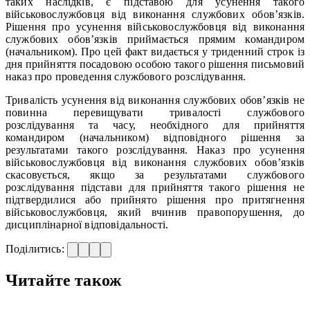
таких наслідків, є підставою для усунення такого
військовослужбовця від виконання службових обов’язків.
Рішення про усунення військовослужбовця від виконання
службових обов’язків приймається прямим командиром
(начальником). Про цей факт видається у триденний строк із
дня прийняття посадовою особою такого рішення письмовий
наказ про проведення службового розслідування.
Тривалість усунення від виконання службових обов’язків не
повинна перевищувати тривалості службового
розслідування та часу, необхідного для прийняття
командиром (начальником) відповідного рішення за
результатами такого розслідування. Наказ про усунення
військовослужбовця від виконання службових обов’язків
скасовується, якщо за результатами службового
розслідування підстави для прийняття такого рішення не
підтвердилися або прийнято рішення про притягнення
військовослужбовця, який вчинив правопорушення, до
дисциплінарної відповідальності.
Поділитись:
Читайте також
—