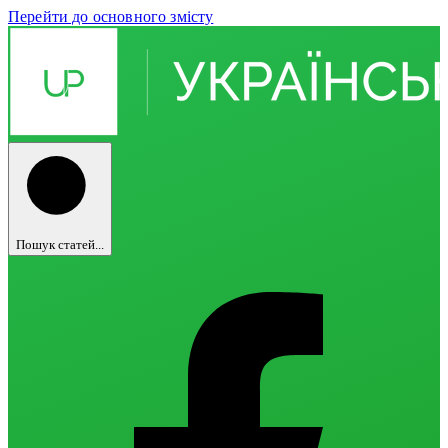
Перейти до основного змісту
Пошук статей...