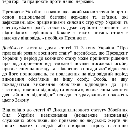
території та працюють проти нашої держави.
Президент України зазначив, що такий масив злочинів проти
основ національної безпеки держави та звʼязки, які
зафіксовані між працівниками силових структур України та
спецслужбами росії, ставлять дуже серйозні запитання до
відповідних керівників. Кожне з таких питань отримає
належну відповідь, - пообіцяв Президент.
Довідково:
частина друга статті 11 Закону України "Про
правовий режим воєнного стану" передбачає, що Президент
України у період дії воєнного стану може прийняти рішення
про відсторонення від займаної посади посадової особи,
призначення на посаду та звільнення з посади якої віднесено
до його повноважень, та покладення на відповідний період
виконання обов’язків на іншу особу. Особа, на яку
покладається виконання обов’язків відповідно до цієї
частини, повинна відповідати вимогам, визначеним законом
для зайняття відповідної посади, з урахуванням положень
цього Закону.
Відповідно до статті 47 Дисциплінарного статуту Збройних
Сил України невиконання (неналежне виконання)
службових обов’язків, що призвело до людських жертв чи
інших тяжких наслідків або створило загрозу настанню