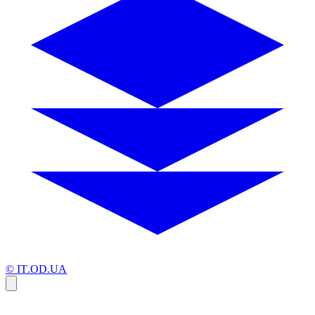
© IT.OD.UA