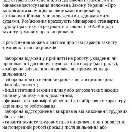
однакове застосування положень Закону України «Про
запобігання корупції» керівниками викривачів,
антикорупційними уповноваженими, адвокатами та
суддями. Роз’яснення враховують міжнародні стандарти,
судову практику та результати діяльності НАЗК щодо
захисту трудових прав викривачів.
З роз'яснення можна дізнатися про такі гарантії захисту
трудових прав викривачів:
- заборона відмови у прийнятті на роботу, укладенні чи
продовженні договору, трудового договору (контракту);
- заборона звільнення викривача чи примушення до
звільнення;
- заборона притягнення викривача до дисциплінарної
відповідальності;
- інші негативні заходи впливу або загроза таких заходів
впливу у зв’язку з повідомленням;
- формально правомірні рішення і дії вибіркового характеру
керівника та роботодавця;
- заборона відсторонення викривача від виконання трудових
обов’язків;
- гарантії захисту трудових прав викривача при поновленні
на попередній роботі (посаді) після звільнення або