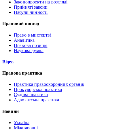
Законопроекти на розгляді
Прийняті закони
Набули чинності
Правовий погляд
Право в мистецтві
Аналітика
Правова позиція
Наукова думка
Відео
Правова практика
Практика правоохоронних органів
Прокурорська практика
Судова практика
Адвокатська практика
Новини
Україна
Міжнародні