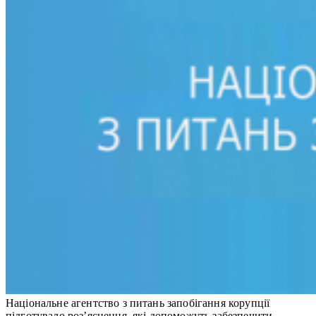
Національне агентство з питань запобігання корупції
підготувало роз’яснення, які допоможуть забезпечити