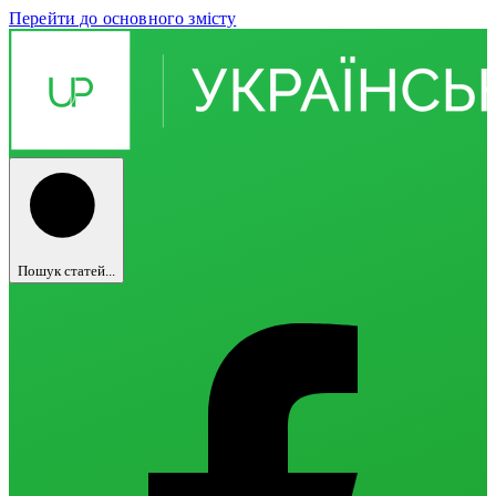
Перейти до основного змісту
Пошук статей...