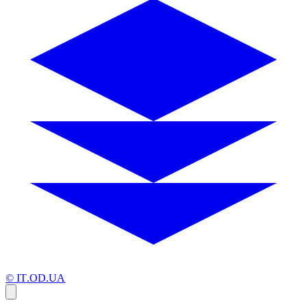
© IT.OD.UA