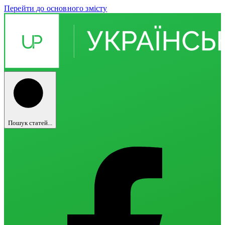
Перейти до основного змісту
Пошук статей...