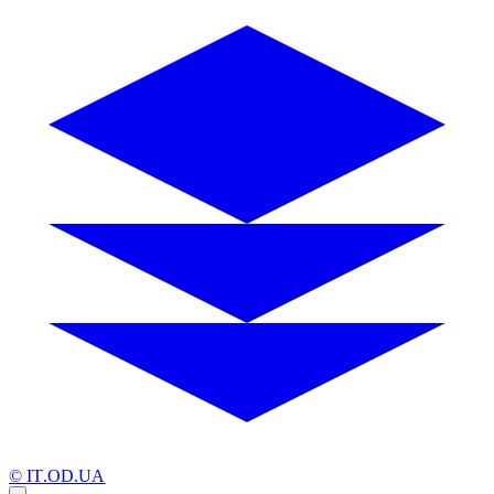
© IT.OD.UA