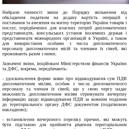
Набрали чинності зміни до Порядку звільнення від
обкладення податком на додану вартість операцій з
постачання та ввезення на митну територію України товарів і
послуг, передбачених для власних потреб дипломатичних
представництв, консульських установ іноземних держав і
представництв міжнародних організацій в Україні, а також
для використання особами з числа дипломатичного
персоналу дипломатичних місій та членами їх сімей, які
проживають разом з ними.
Зазначені зміни, ініційовані Міністерством фінансів України
та ДФС, зокрема, передбачають:
- удосконалення форми заяви про відшкодування сум ПДВ
дипломатичним місіям, особам з числа дипломатичного
персоналу та членам їх сімей, що у свою чергу надає
можливість дипломатичним місіям отримувати вичерпну
інформацію щодо відшкодування ПДВ за кожним поданим
до територіального органу ДФС документом (податковою
накладною);
- встановлення вичерпного переліку причин, які можуть
бути підставою для прийняття рішення територіальним