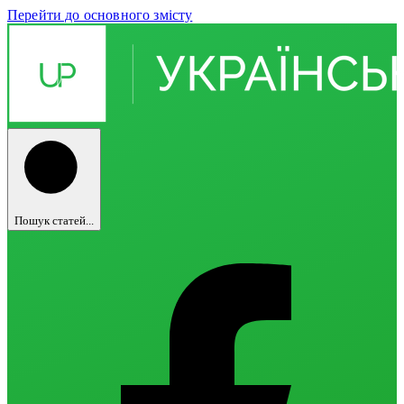
Перейти до основного змісту
Пошук статей...