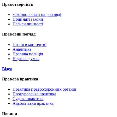
Правотворчість
Законопроекти на розгляді
Прийняті закони
Набули чинності
Правовий погляд
Право в мистецтві
Аналітика
Правова позиція
Наукова думка
Відео
Правова практика
Практика правоохоронних органів
Прокурорська практика
Судова практика
Адвокатська практика
Новини