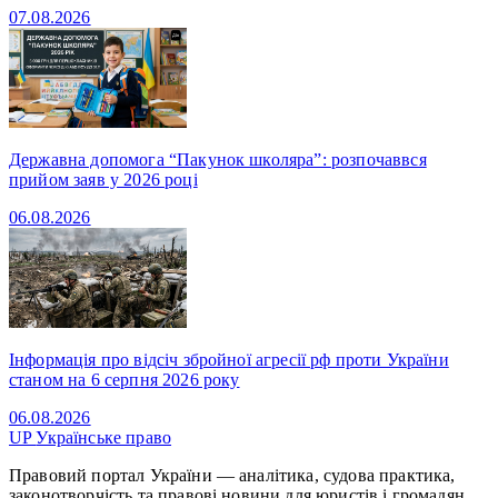
07.08.2026
Державна допомога “Пакунок школяра”: розпочаввся
прийом заяв у 2026 році
06.08.2026
Інформація про відсіч збройної агресії рф проти України
станом на 6 серпня 2026 року
06.08.2026
UP
Українське право
Правовий портал України — аналітика, судова практика,
законотворчість та правові новини для юристів і громадян.