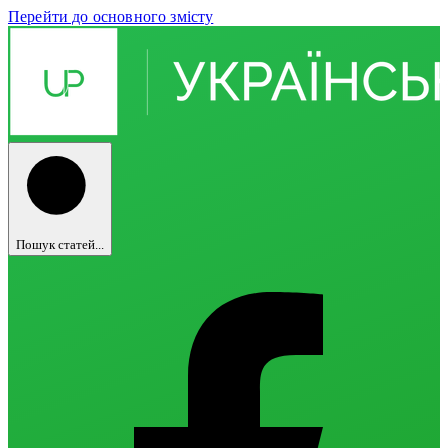
Перейти до основного змісту
Пошук статей...