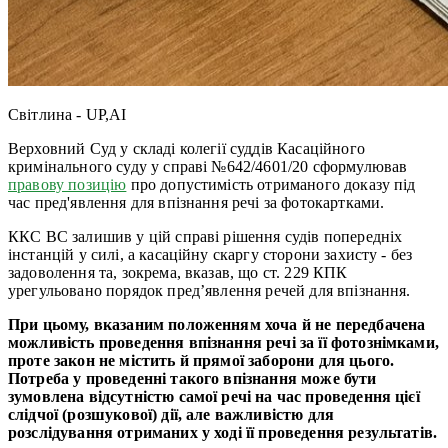
Світлина - UP,AI
Верховний Суд у складі колегії суддів Касаційного
кримінального суду у справі №642/4601/20 сформулював
правову позицію
про допустимість отриманого доказу під
час пред'явлення для впізнання речі за фотокартками.
ККС ВС залишив у цій справі рішення судів попередніх
інстанцій у силі, а касаційну скаргу сторони захисту - без
задоволення та, зокрема, вказав, що ст. 229 КПК
урегульовано порядок пред’явлення речей для впізнання.
При цьому, вказаним положенням хоча й не передбачена
можливість проведення впізнання речі за її фотознімками,
проте закон не містить й прямої заборони для цього.
Потреба у проведенні такого впізнання може бути
зумовлена відсутністю самої речі на час проведення цієї
слідчої (розшукової) дії, але важливістю для
розслідування отриманих у ході її проведення результатів.