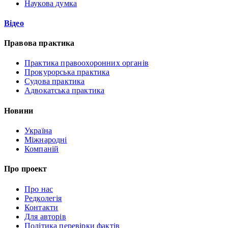
Наукова думка
Відео
Правова практика
Практика правоохоронних органів
Прокурорська практика
Судова практика
Адвокатська практика
Новини
Україна
Міжнародні
Компаній
Про проект
Про нас
Редколегія
Контакти
Для авторів
Політика перевірки фактів