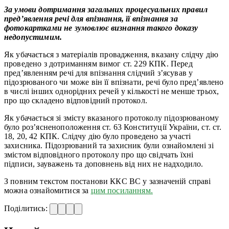
За умови дотримання загальних процесуальних правил
пред’явлення речі для впізнання, її впізнання за
фотокартками не зумовлює визнання такого доказу
недопустимим.
Як убачається з матеріалів провадження, вказану слідчу дію
проведено з дотриманням вимог ст. 229 КПК. Перед
пред’явленням речі для впізнання слідчий з’ясував у
підозрюваного чи може він її впізнати, речі було пред’явлено
в числі інших однорідних речей у кількості не менше трьох,
про що складено відповідний протокол.
Як убачається зі змісту вказаного протоколу підозрюваному
було роз’ясненоположення ст. 63 Конституції України, ст. ст.
18, 20, 42 КПК. Слідчу дію було проведено за участі
захисника. Підозрюваний та захисник були ознайомлені зі
змістом відповідного протоколу про що свідчать їхні
підписи, зауважень та доповнень від них не надходило.
З повним текстом постанови ККС ВС у зазначеній справі
можна ознайомитися за
цим посиланням.
Поділитись: