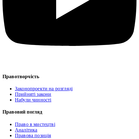
Правотворчість
Законопроекти на розгляді
Прийняті закони
Набули чинності
Правовий погляд
Право в мистецтві
Аналітика
Правова позиція