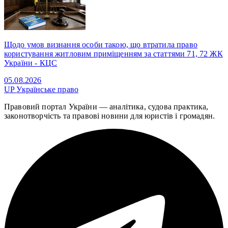
Щодо умов визнання особи такою, що втратила право
користування житловим приміщенням за статтями 71, 72 ЖК
України - КЦС
05.08.2026
UP
Українське право
Правовий портал України — аналітика, судова практика,
законотворчість та правові новини для юристів і громадян.