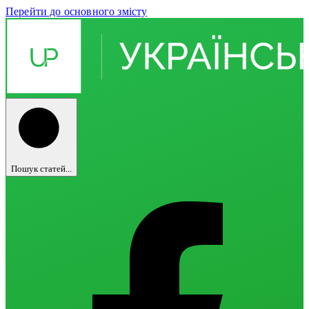
Перейти до основного змісту
Пошук статей...