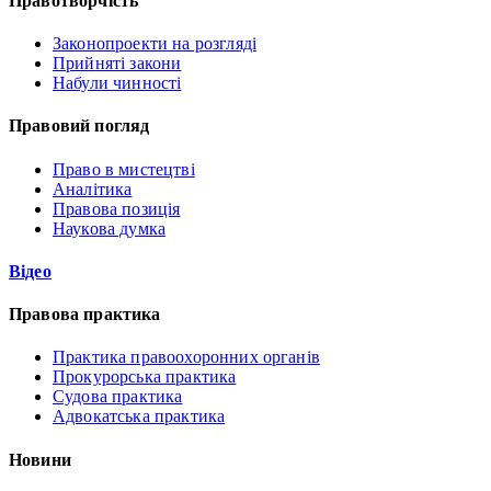
Правотворчість
Законопроекти на розгляді
Прийняті закони
Набули чинності
Правовий погляд
Право в мистецтві
Аналітика
Правова позиція
Наукова думка
Відео
Правова практика
Практика правоохоронних органів
Прокурорська практика
Судова практика
Адвокатська практика
Новини