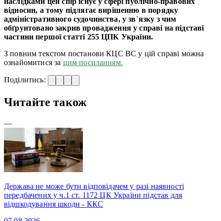
наслідками цей спір існує у сфері публічно-правових
відносин, а тому підлягає вирішенню в порядку
адміністративного судочинства, у зв`язку з чим
обґрунтовано закрив провадження у справі на підставі
частини першої статті 255 ЦПК України.
З повним текстом постанови КЦС ВС у цій справі можна
ознайомитися за
цим посиланням.
Поділитись:
Читайте також
—
Держава не може бути відповідачем у разі наявності
передбачених у ч.1 ст. 1172 ЦК України підстав для
відшкодування шкоди - ККС
07.08.2026