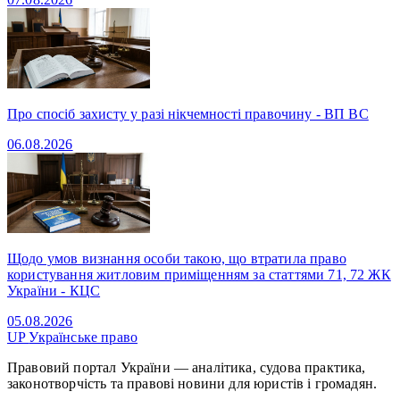
Про спосіб захисту у разі нікчемності правочину - ВП ВС
06.08.2026
Щодо умов визнання особи такою, що втратила право
користування житловим приміщенням за статтями 71, 72 ЖК
України - КЦС
05.08.2026
UP
Українське право
Правовий портал України — аналітика, судова практика,
законотворчість та правові новини для юристів і громадян.