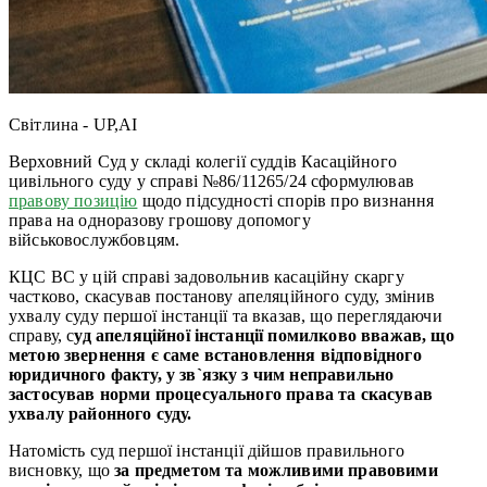
Світлина - UP,AI
Верховний Суд у складі колегії суддів Касаційного
цивільного суду у справі №86/11265/24 сформулював
правову позицію
щодо підсудності спорів про визнання
права на одноразову грошову допомогу
військовослужбовцям.
КЦС ВС у цій справі задовольнив касаційну скаргу
частково, скасував постанову апеляційного суду, змінив
ухвалу суду першої інстанції та вказав, що переглядаючи
справу, с
уд апеляційної інстанції помилково вважав, що
метою звернення є саме встановлення відповідного
юридичного факту, у зв`язку з чим неправильно
застосував норми процесуального права та скасував
ухвалу районного суду.
Натомість суд першої інстанції дійшов правильного
висновку, що
за предметом та можливими правовими