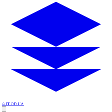
© IT.OD.UA