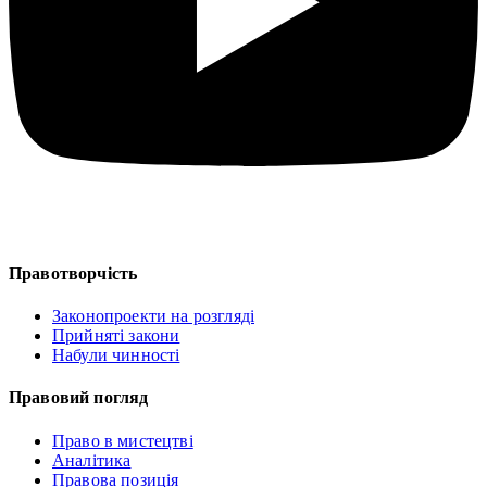
Правотворчість
Законопроекти на розгляді
Прийняті закони
Набули чинності
Правовий погляд
Право в мистецтві
Аналітика
Правова позиція