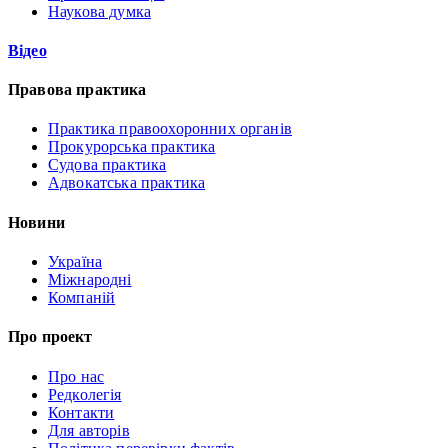
Наукова думка
Відео
Правова практика
Практика правоохоронних органів
Прокурорська практика
Судова практика
Адвокатська практика
Новини
Україна
Міжнародні
Компаній
Про проект
Про нас
Редколегія
Контакти
Для авторів