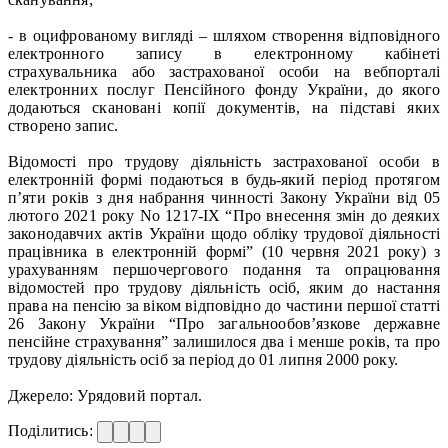
- в оцифрованому вигляді – шляхом створення відповідного
електронного запису в електронному кабінеті
страхувальника або застрахованої особи на вебпорталі
електронних послуг Пенсійного фонду України, до якого
додаються скановані копії документів, на підставі яких
створено запис.
Відомості про трудову діяльність застрахованої особи в
електронній формі подаються в будь-який період протягом
п’яти років з дня набрання чинності Закону України від 05
лютого 2021 року No 1217-IX “Про внесення змін до деяких
законодавчих актів України щодо обліку трудової діяльності
працівника в електронній формі” (10 червня 2021 року) з
урахуванням першочергового подання та опрацювання
відомостей про трудову діяльність осіб, яким до настання
права на пенсію за віком відповідно до частини першої статті
26 Закону України “Про загальнообов’язкове державне
пенсійне страхування” залишилося два і менше років, та про
трудову діяльність осіб за період до 01 липня 2000 року.
Джерело: Урядовий портал.
Поділитись: