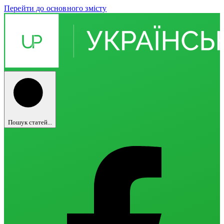
Перейти до основного змісту
Пошук статей...